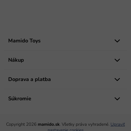
Z
á
Mamido Toys
p
ä
t
Nákup
i
e
Doprava a platba
Súkromie
Copyright 2026
mamido.sk
. Všetky práva vyhradené.
Upraviť
nastavenie cookies