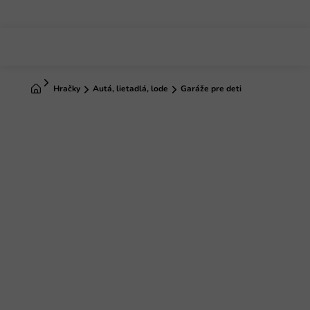
Prejsť
na
obsah
Domov
Hračky
Autá, lietadlá, lode
Garáže pre deti