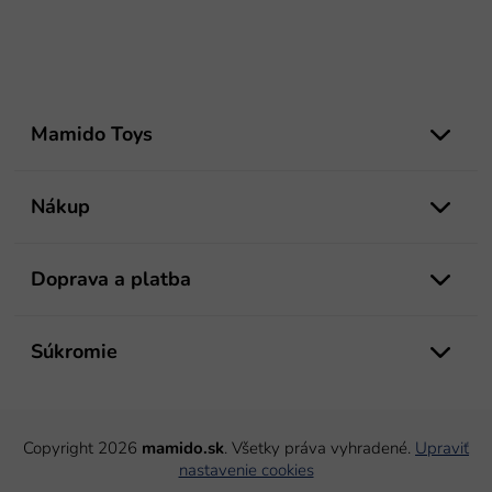
Z
á
Mamido Toys
p
ä
t
Nákup
i
e
Doprava a platba
Súkromie
Copyright 2026
mamido.sk
. Všetky práva vyhradené.
Upraviť
nastavenie cookies