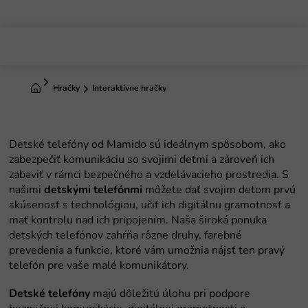
Prejsť
na
obsah
Domov
Hračky
Interaktívne hračky
detskými telefónmi
Detské telefóny