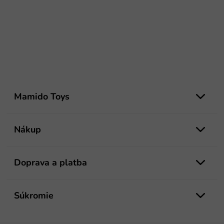
Z
á
Mamido Toys
p
ä
t
Nákup
i
e
Doprava a platba
Súkromie