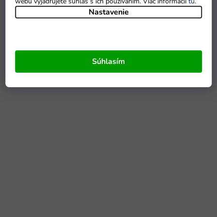
webu vyjadrujete súhlas s ich používaním. Viac informácií
tu
.
Nastavenie
Súhlasím