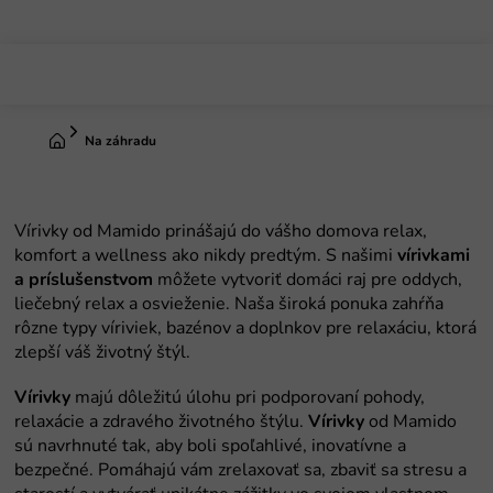
Prejsť
na
obsah
Domov
Na záhradu
vírivkami
a príslušenstvom
Vírivky
Vírivky