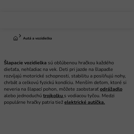
Prejsť
na
obsah
Domov
Autá a vozidielka
Šlapacie vozidielka
sú obľúbenou hračkou každého
dieťaťa, nehľadiac na vek. Deti pri jazde na šlapadle
rozvíjajú motorické schopnosti, stabilitu a posilňujú nohy,
chrbát a celkovú fyzickú kondíciu. Menším deťom, ktoré si
neveria na šlapací pohon, môžete zaobstarať
odrážadlo
alebo jednoduchú
trojkolku
s vodiacou tyčou. Medzi
populárne hračky patria tiež
elektrické autíčka.