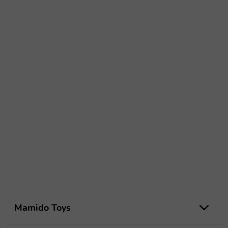
Z
á
Mamido Toys
p