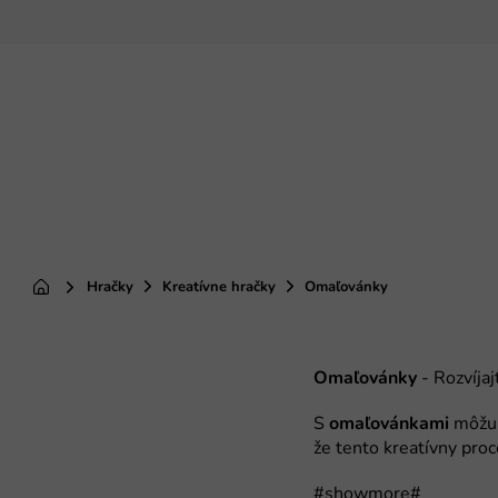
Prejsť
na
obsah
Hračky
Kreatívne hračky
Omaľovánky
Domov
Omaľovánky
omaľovánkami