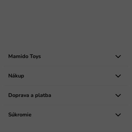
Z
á
Mamido Toys
p
ä
t
Nákup
i
e
Doprava a platba
Súkromie