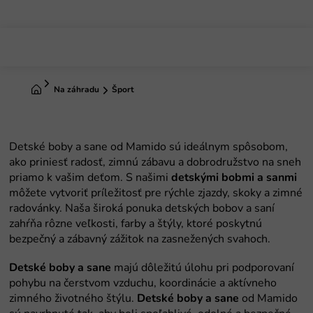
Prejsť
na
obsah
Domov
Na záhradu
Šport
detskými bobmi a sanmi
Detské boby a sane
Detské boby a sane