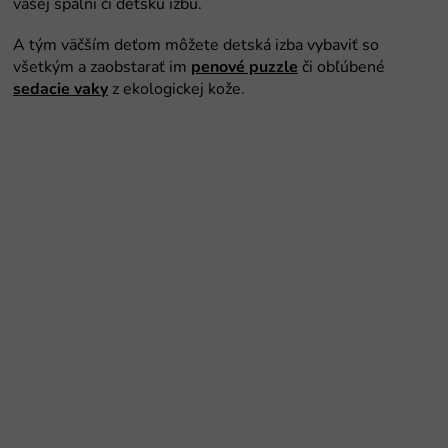
vašej spálni či detskú izbu.
A tým väčším deťom môžete detská izba vybaviť so
všetkým a zaobstarať im
penové puzzle
či obľúbené
sedacie vaky
z ekologickej kože.