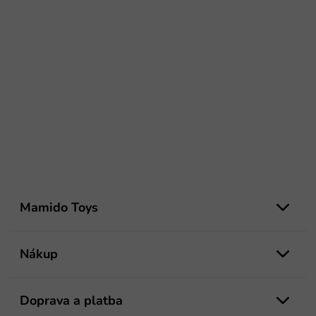
Z
á
Mamido Toys
p
ä
t
Nákup
i
e
Doprava a platba