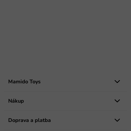
Z
á
Mamido Toys
p
ä
t
Nákup
i
e
Doprava a platba