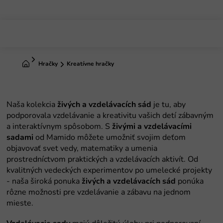
Prejsť
na
obsah
Domov
Hračky
Kreatívne hračky
živých a vzdelávacích sád
živými a vzdelávacími
sadami
živých a vzdelávacích sád