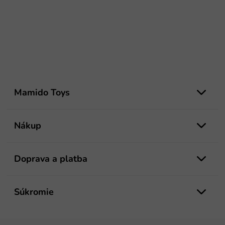
Z
á
Mamido Toys
p
ä
t
Nákup
i
e
Doprava a platba
Súkromie