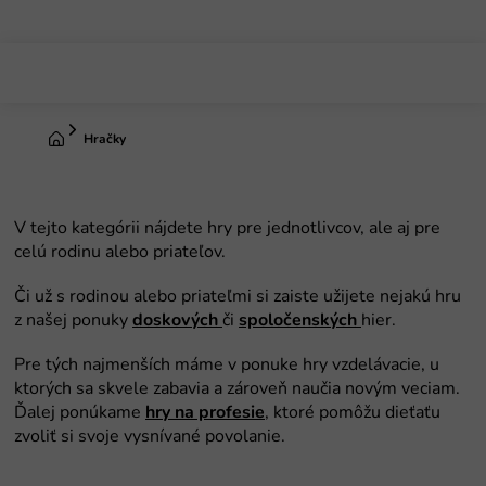
Prejsť
na
obsah
Domov
Hračky
V tejto kategórii nájdete hry pre jednotlivcov, ale aj pre
celú rodinu alebo priateľov.
Či už s rodinou alebo priateľmi si zaiste užijete nejakú hru
z našej ponuky
doskových
či
spoločenských
hier.
Pre tých najmenších máme v ponuke hry vzdelávacie, u
ktorých sa skvele zabavia a zároveň naučia novým veciam.
Ďalej ponúkame
hry na profesie
, ktoré pomôžu dieťaťu
zvoliť si svoje vysnívané povolanie.