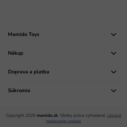
Z
á
Mamido Toys
p
ä
t
Nákup
i
e
Doprava a platba
Súkromie
Copyright 2026
mamido.sk
. Všetky práva vyhradené.
Upraviť
nastavenie cookies