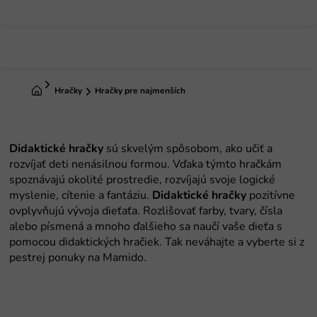
Prejsť
na
obsah
Domov
Hračky
Hračky pre najmenších
Didaktické
hračky
sú skvelým spôsobom, ako učiť a
rozvíjať deti nenásilnou formou. Vďaka týmto hračkám
spoznávajú okolité prostredie, rozvíjajú svoje logické
myslenie, cítenie a fantáziu.
Didaktické
hračky
pozitívne
ovplyvňujú vývoja dieťaťa. Rozlišovať farby, tvary, čísla
alebo písmená a mnoho ďalšieho sa naučí vaše dieťa s
pomocou didaktických hračiek. Tak neváhajte a vyberte si z
pestrej ponuky na Mamido.