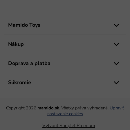
Z
á
Mamido Toys
p
ä
t
Nákup
i
e
Doprava a platba
Súkromie
Copyright 2026
mamido.sk
. Všetky práva vyhradené.
Upraviť
nastavenie cookies
Vytvoril Shoptet Premium