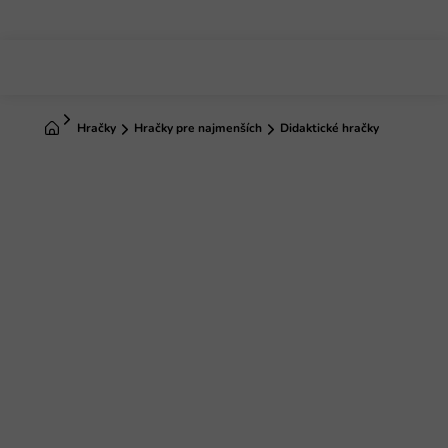
Prejsť
na
obsah
Domov
Hračky
Hračky pre najmenších
Didaktické hračky