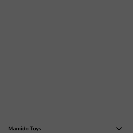
Z
á
Mamido Toys