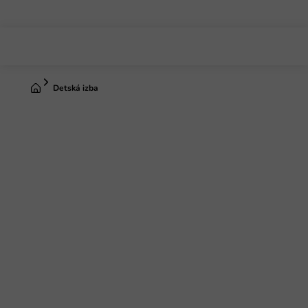
Prejsť
na
obsah
Domov
Detská izba