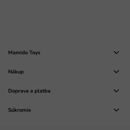
Z
á
Mamido Toys
p
ä
t
Nákup
i
e
Doprava a platba
Súkromie