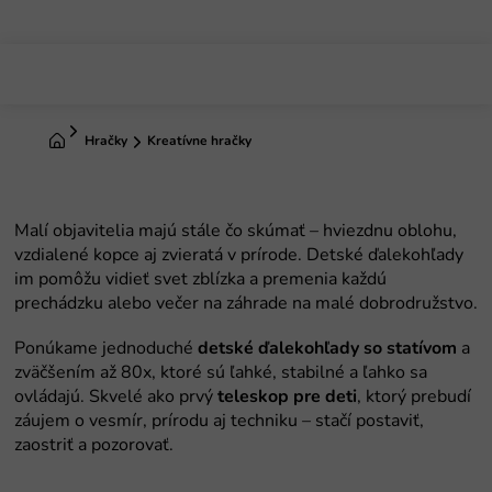
Prejsť
na
obsah
Domov
Hračky
Kreatívne hračky
detské ďalekohľady so statívom
teleskop pre deti