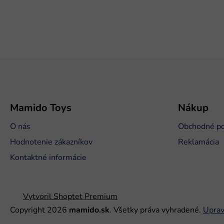
Z
á
p
ä
t
Mamido Toys
Nákup
i
O nás
Obchodné p
e
Hodnotenie zákazníkov
Reklamácia
Kontaktné informácie
Vytvoril Shoptet Premium
Copyright 2026
mamido.sk
. Všetky práva vyhradené.
Uprav