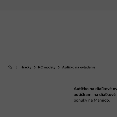
Prejsť
na
obsah
Hračky
RC modely
Autíčko na ovládanie
Domov
Autíčko na diaľkové o
autíčkami
na diaľkové