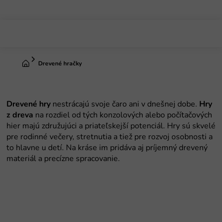
Prejsť
na
obsah
Domov
Drevené hračky
Drevené
hry
nestrácajú svoje čaro ani v dnešnej dobe.
Hry
z dreva
na rozdiel od tých konzolových alebo počítačových
hier majú združujúci a priateľskejší potenciál. Hry sú skvelé
pre rodinné večery, stretnutia a tiež pre rozvoj osobnosti a
to hlavne u detí. Na kráse im pridáva aj príjemný drevený
materiál a precízne spracovanie.