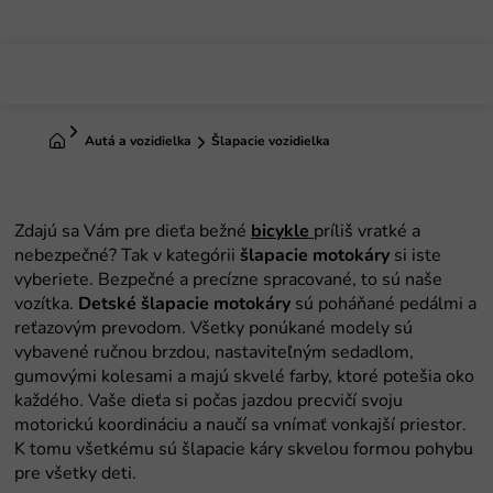
Prejsť
na
obsah
Domov
Autá a vozidielka
Šlapacie vozidielka
Zdajú sa Vám pre dieťa bežné
bicykle
príliš vratké a
nebezpečné? Tak v kategórii
šlapacie motokáry
si iste
vyberiete. Bezpečné a precízne spracované, to sú naše
vozítka.
Detské šlapacie
motokáry
sú poháňané pedálmi a
reťazovým prevodom. Všetky ponúkané modely sú
vybavené ručnou brzdou, nastaviteľným sedadlom,
gumovými kolesami a majú skvelé farby, ktoré potešia oko
každého. Vaše dieťa si počas jazdou precvičí svoju
motorickú koordináciu a naučí sa vnímať vonkajší priestor.
K tomu všetkému sú šlapacie káry skvelou formou pohybu
pre všetky deti.