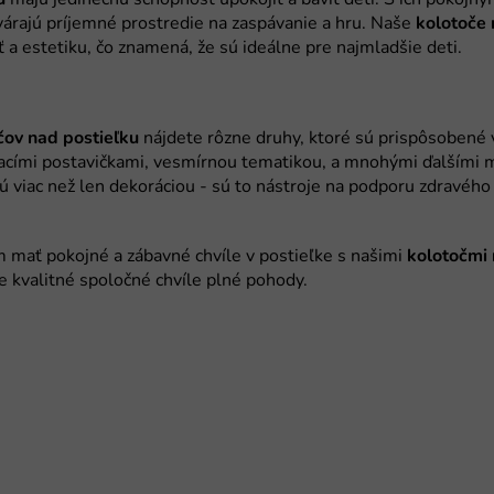
kolotoče 
čov nad postieľku
kolotočmi 