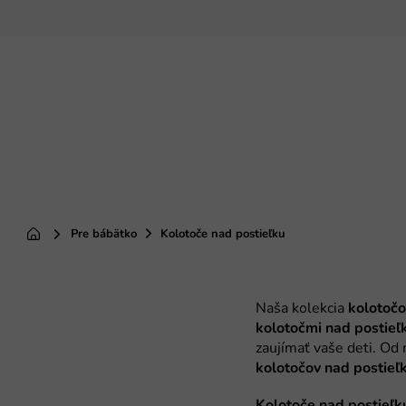
Prejsť
na
obsah
Pre bábätko
Kolotoče nad postieľku
Domov
kolotočo
kolotočmi nad postieľ
kolotočov nad postieľ
Kolotoče nad postieľk