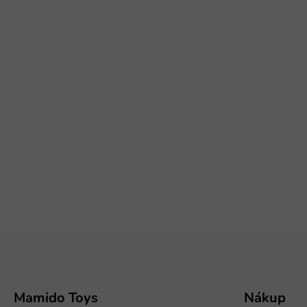
Z
á
p
ä
t
Mamido Toys
Nákup