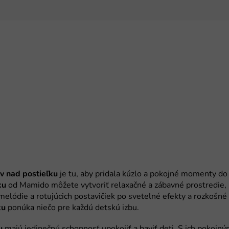
v nad postieľku
ku
ku
u