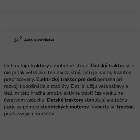
Prejsť
na
obsah
Domov
Autá a vozidielka
Deti milujú
traktory
a mohutné stroje!
Detský
traktor
síce
nie je tak veľký ako ten naozajstný, zato je naozaj kvalitne
prepracovaný.
Elektrický
traktor
pre
deti
pomáha pri
rozvoji koordinácie a stability. Deti si užijú veľa zábavy a
tiež im táto hračka umožní aktívne tráviť čas vonku na
čerstvom vzduchu.
Detské
traktory
stimulujú skutočnú
jazdu za pomoci
elektrických
motorov
. Vyberte si
traktor
,
podľa svojich predstáv.