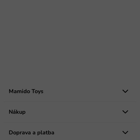
Z
á
Mamido Toys
p
ä
t
Nákup
i
e
Doprava a platba