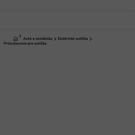
Prejsť
na
obsah
Domov
Autá a vozidielka
Elektrické autíčka
Príslušenstvo pre autíčka