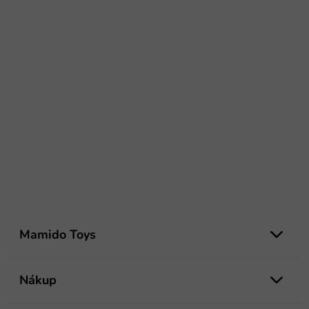
Z
á
Mamido Toys
p
ä
t
Nákup
i