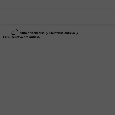
Prejsť
na
obsah
Domov
Autá a vozidielka
Elektrické autíčka
Príslušenstvo pre autíčka