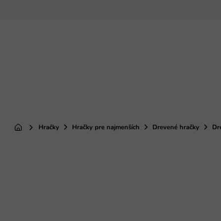
Prejsť
na
obsah
Hračky
Hračky pre najmenších
Drevené hračky
Dr
Domov