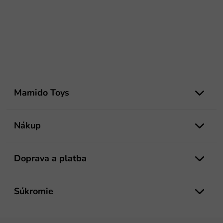
Z
á
Mamido Toys
p
ä
t
Nákup
i
e
Doprava a platba
Súkromie