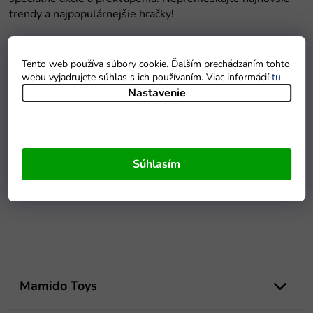
Tento web používa súbory cookie. Ďalším prechádzaním tohto
webu vyjadrujete súhlas s ich používaním. Viac informácií
tu
.
Nastavenie
Súhlasím
Z
á
Mamido Toys
p