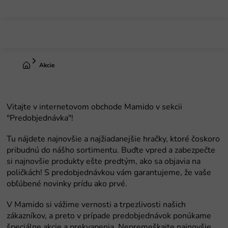
Prejsť
na
obsah
Domov
Akcie