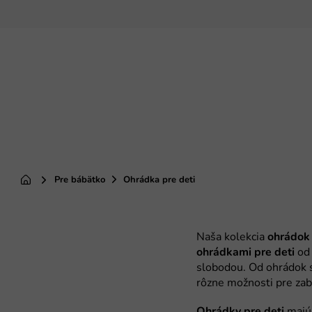
Prejsť
na
obsah
Pre bábätko
Ohrádka pre deti
Domov
ohrádok 
ohrádkami pre deti
Ohrádky pre deti