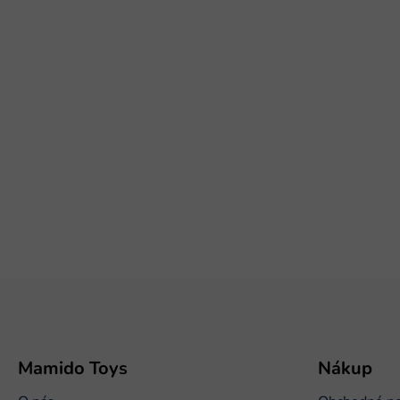
Z
á
p
ä
t
Mamido Toys
Nákup
i