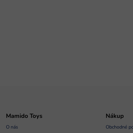
Z
á
p
ä
t
Mamido Toys
Nákup
i
O nás
Obchodné p
e