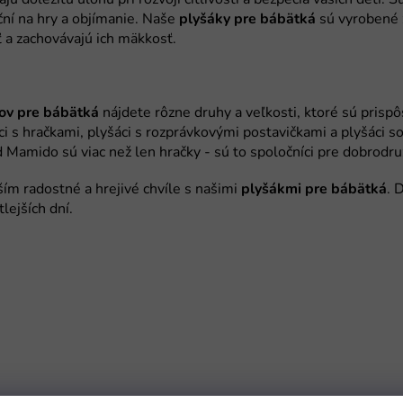
plyšáky pre bábätká
ov pre bábätká
plyšákmi pre bábätká