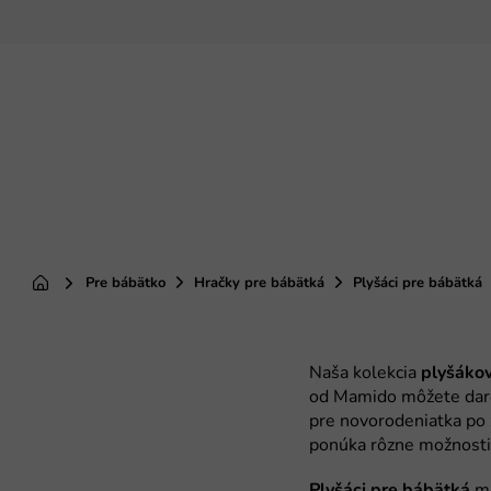
Prejsť
na
obsah
Pre bábätko
Hračky pre bábätká
Plyšáci pre bábätká
Domov
plyšáko
Plyšáci pre bábätká