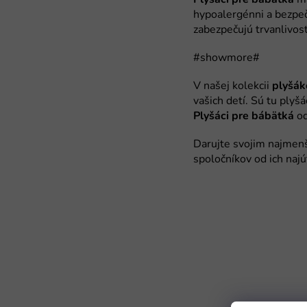
plyšák
Plyšáci pre bábätká