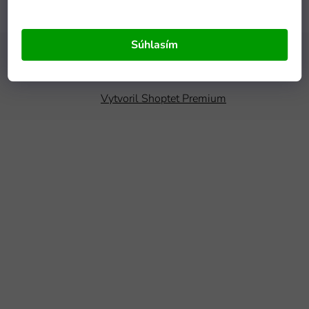
Súhlasím
Copyright 2026
mamido.sk
. Všetky práva vyhradené.
Upraviť
nastavenie cookies
Vytvoril Shoptet Premium