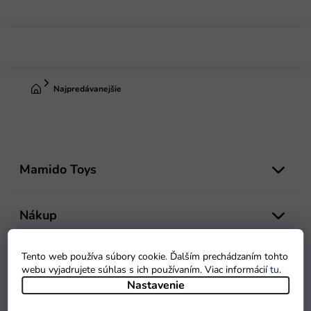
Prejsť
na
obsah
Domov
Najpredávanejšie
Z
á
Mamido Toys
p
ä
t
Nákup
i
e
Tento web používa súbory cookie. Ďalším prechádzaním tohto
Doprava a platba
webu vyjadrujete súhlas s ich používaním. Viac informácií
tu
.
Nastavenie
Súkromie