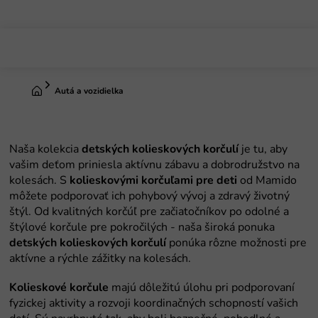
Prejsť
na
obsah
Domov
Autá a vozidielka
detských kolieskových korčulí
kolieskovými korčuľami pre deti
detských kolieskových korčulí
Kolieskové korčule