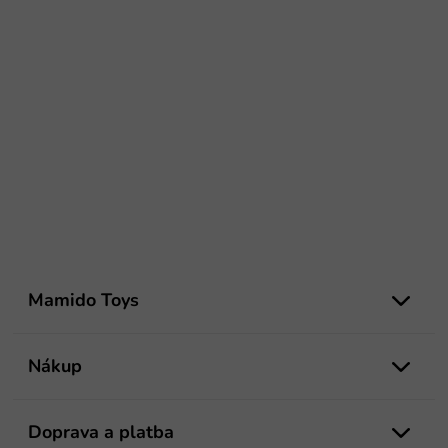
Z
á
Mamido Toys
p
ä
t
Nákup
i
e
Doprava a platba