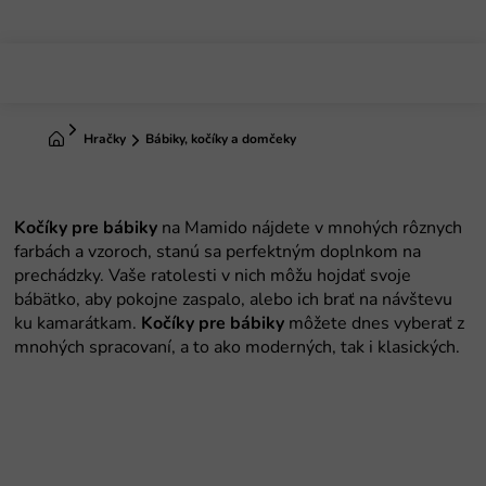
Prejsť
na
obsah
Domov
Hračky
Bábiky, kočíky a domčeky
Kočíky pre bábiky
na Mamido nájdete v mnohých rôznych
farbách a vzoroch, stanú sa perfektným doplnkom na
prechádzky. Vaše ratolesti v nich môžu hojdať svoje
bábätko, aby pokojne zaspalo, alebo ich brať na návštevu
ku kamarátkam.
Kočíky pre bábiky
môžete dnes vyberať z
mnohých spracovaní, a to ako moderných, tak i klasických.