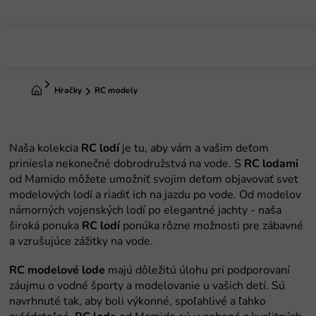
Prejsť
na
obsah
Domov
Hračky
RC modely
RC lodí
RC lodami
RC lodí
RC modelové lode