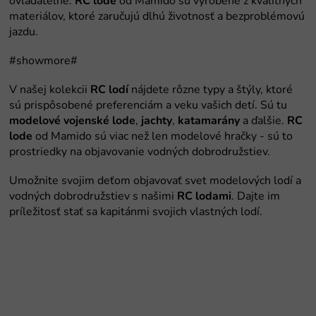
RC lode
RC lodí
modelové vojenské lode
jachty
katamarány
RC
lode
RC lodami