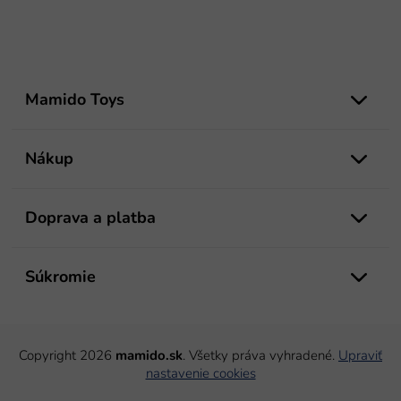
Z
á
Mamido Toys
p
ä
t
Nákup
i
e
Doprava a platba
Súkromie
Copyright 2026
mamido.sk
. Všetky práva vyhradené.
Upraviť
nastavenie cookies