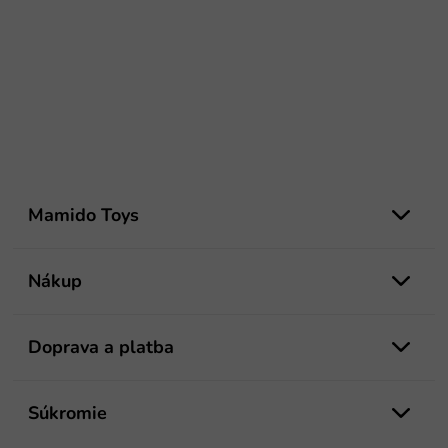
Z
á
Mamido Toys
p
ä
t
Nákup
i
e
Doprava a platba
Súkromie