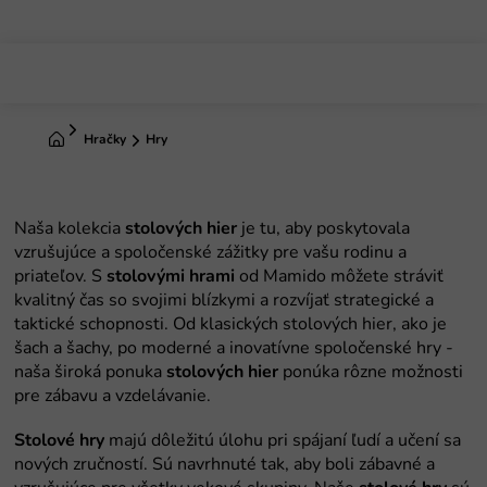
Prejsť
na
obsah
Domov
Hračky
Hry
stolových hier
stolovými hrami
stolových hier
Stolové hry