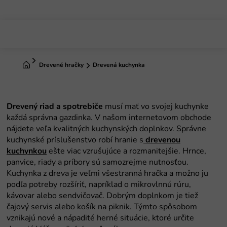
Prejsť
na
obsah
Domov
Drevené hračky
Drevená kuchynka
Drevený riad a spotrebiče
musí mať vo svojej kuchynke
každá správna gazdinka. V našom internetovom obchode
nájdete veľa kvalitných kuchynských doplnkov. Správne
kuchynské príslušenstvo robí hranie s
drevenou
kuchynkou
ešte viac vzrušujúce a rozmanitejšie. Hrnce,
panvice, riady a príbory sú samozrejme nutnosťou.
Kuchynka z dreva je veľmi všestranná hračka a možno ju
podľa potreby rozšíriť, napríklad o mikrovlnnú rúru,
kávovar alebo sendvičovač. Dobrým doplnkom je tiež
čajový servis alebo košík na piknik. Týmto spôsobom
vznikajú nové a nápadité herné situácie, ktoré určite