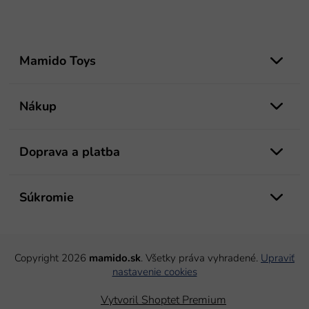
Z
á
Mamido Toys
p
ä
t
Nákup
i
e
Doprava a platba
Súkromie
Copyright 2026
mamido.sk
. Všetky práva vyhradené.
Upraviť
nastavenie cookies
Vytvoril Shoptet Premium