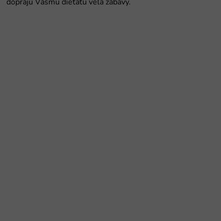
doprajú Vášmu dieťaťu veľa zábavy.