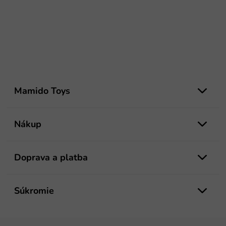
Z
á
Mamido Toys
p
ä
t
Nákup
i
e
Doprava a platba
Súkromie