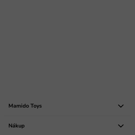
Z
á
Mamido Toys
p
ä
t
Nákup
i