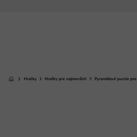
Prejsť
na
obsah
Hračky
Hračky pre najmenších
Pyramídové puzzle pre
Domov