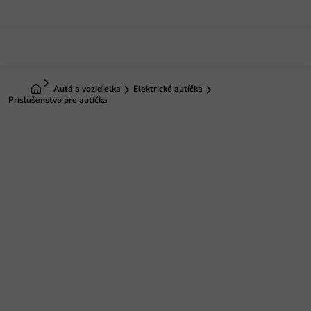
Prejsť
na
obsah
Domov
Autá a vozidielka
Elektrické autíčka
Príslušenstvo pre autíčka