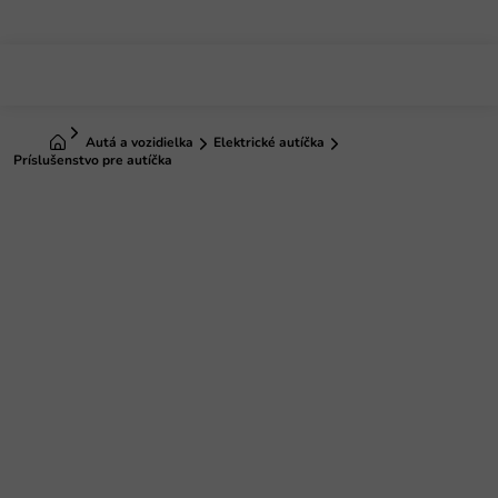
Prejsť
na
obsah
Domov
Autá a vozidielka
Elektrické autíčka
Príslušenstvo pre autíčka