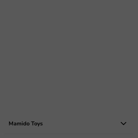
Z
á
Mamido Toys
p
ä