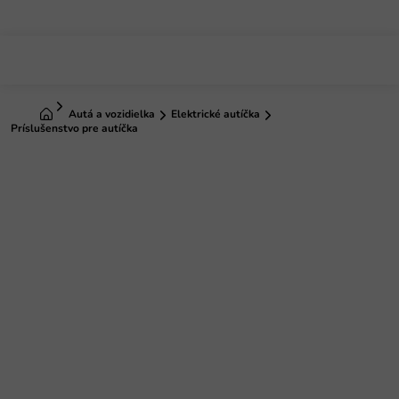
Prejsť
na
obsah
Domov
Autá a vozidielka
Elektrické autíčka
Príslušenstvo pre autíčka