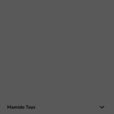
Z
á
Mamido Toys
p