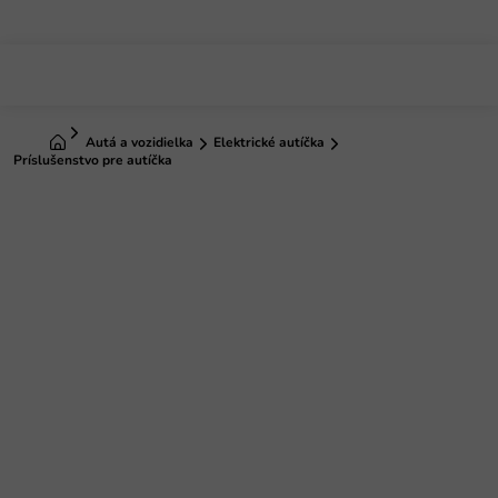
Prejsť
na
obsah
Domov
Autá a vozidielka
Elektrické autíčka
Príslušenstvo pre autíčka