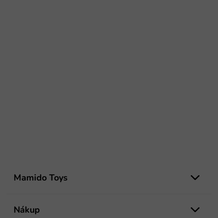
Z
á
Mamido Toys
p
ä
t
Nákup