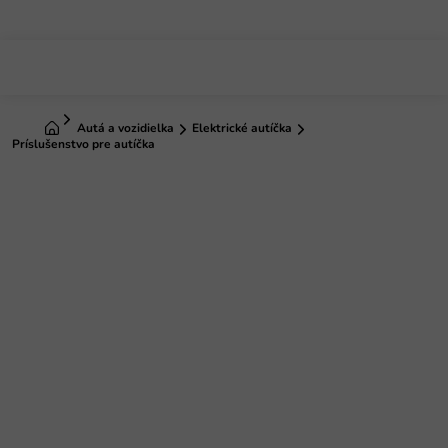
Prejsť
na
obsah
Domov
Autá a vozidielka
Elektrické autíčka
Príslušenstvo pre autíčka