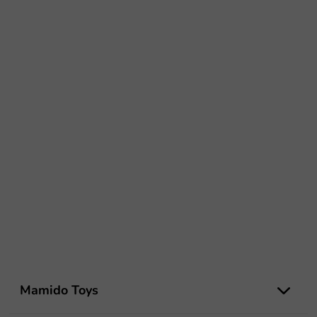
Z
á
Mamido Toys
p