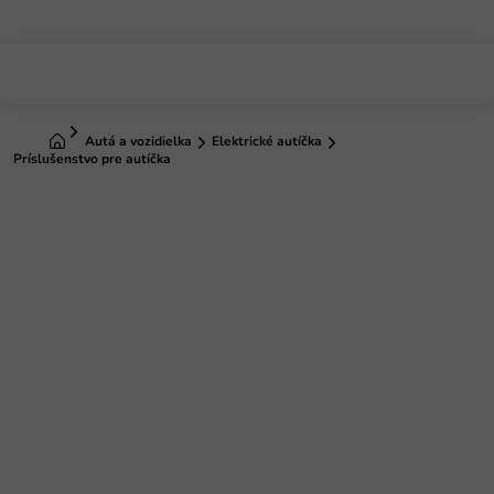
Prejsť
na
obsah
Domov
Autá a vozidielka
Elektrické autíčka
Príslušenstvo pre autíčka