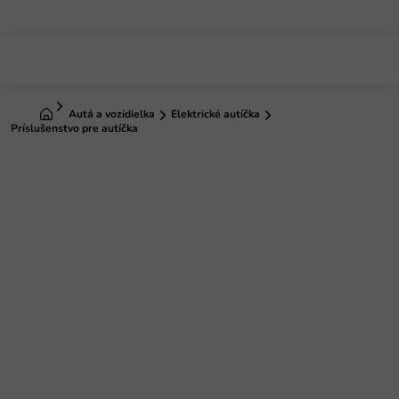
Prejsť
na
obsah
Domov
Autá a vozidielka
Elektrické autíčka
Príslušenstvo pre autíčka