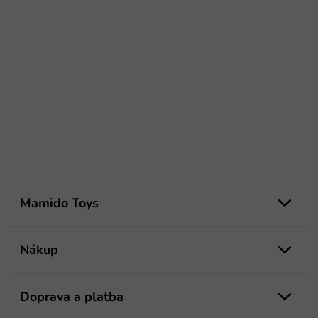
Z
á
Mamido Toys
p
ä
t
Nákup
i
e
Doprava a platba