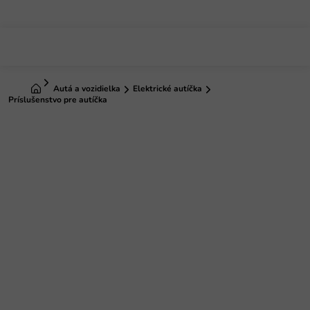
Prejsť
na
obsah
Domov
Autá a vozidielka
Elektrické autíčka
Príslušenstvo pre autíčka