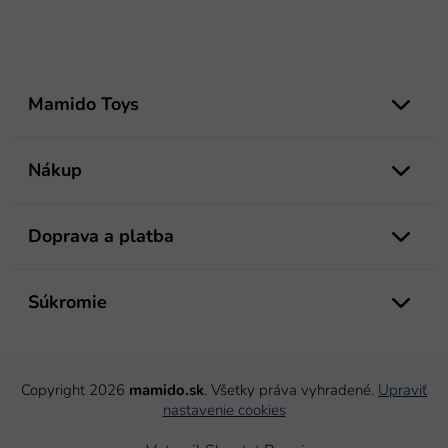
Z
á
Mamido Toys
p
ä
t
Nákup
i
e
Doprava a platba
Súkromie
Copyright 2026
mamido.sk
. Všetky práva vyhradené.
Upraviť
nastavenie cookies