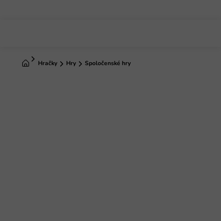
Prejsť
na
obsah
Domov
Hračky
Hry
Spoločenské hry