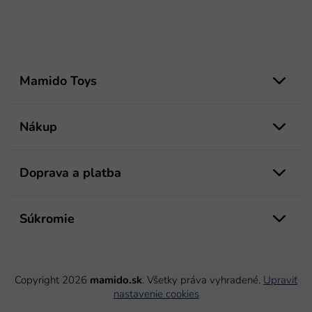
Z
á
Mamido Toys
p
ä
t
Nákup
i
e
Doprava a platba
Súkromie
Copyright 2026
mamido.sk
. Všetky práva vyhradené.
Upraviť
nastavenie cookies