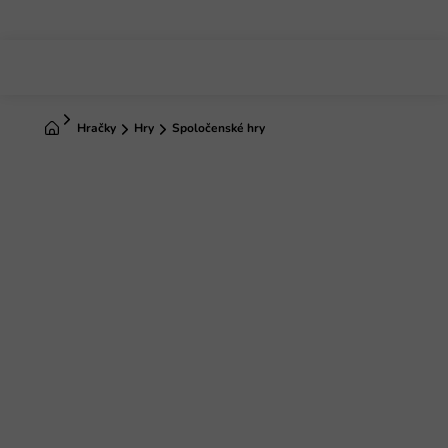
Prejsť
na
obsah
Domov
Hračky
Hry
Spoločenské hry