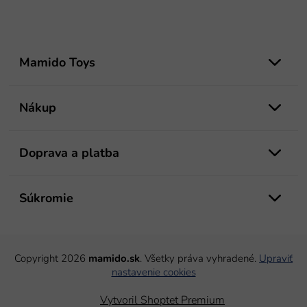
Z
á
Mamido Toys
p
ä
t
Nákup
i
e
Doprava a platba
Súkromie
Copyright 2026
mamido.sk
. Všetky práva vyhradené.
Upraviť
nastavenie cookies
Vytvoril Shoptet Premium