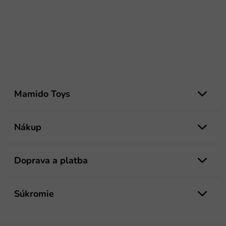
Z
á
Mamido Toys
p
ä
t
Nákup
i
e
Doprava a platba
Súkromie