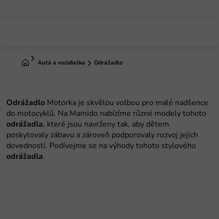
Prejsť
na
obsah
Domov
Autá a vozidielka
Odrážadlo
Odrážadlo
Motorka je skvělou volbou pro malé nadšence
do motocyklů. Na Mamido nabízíme různé modely tohoto
odrážadla
, které jsou navrženy tak, aby dětem
poskytovaly zábavu a zároveň podporovaly rozvoj jejich
dovedností. Podívejme se na výhody tohoto stylového
odrážadla
.