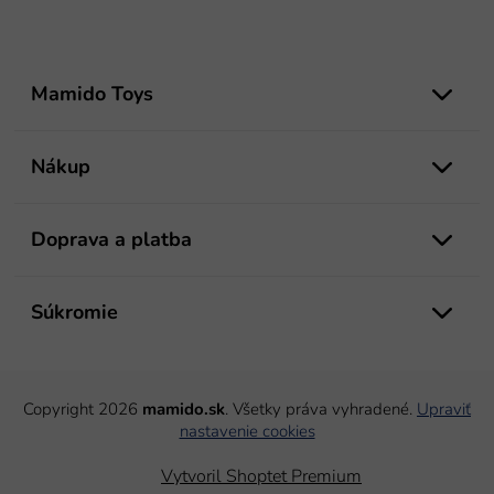
Z
á
Mamido Toys
p
ä
t
Nákup
i
e
Doprava a platba
Súkromie
Copyright 2026
mamido.sk
. Všetky práva vyhradené.
Upraviť
nastavenie cookies
Vytvoril Shoptet Premium