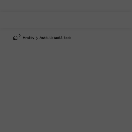
Prejsť
na
obsah
Domov
Hračky
Autá, lietadlá, lode