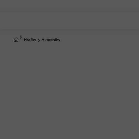
Prejsť
na
obsah
Domov
Hračky
Autodráhy